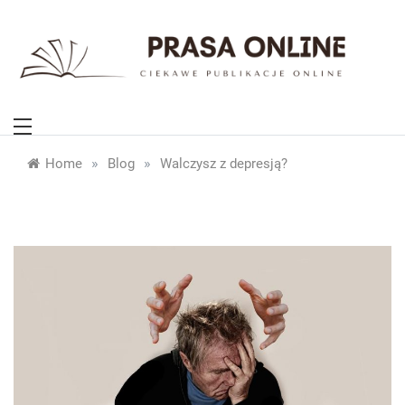
Skip
to
content
PrasaOnline.eu
Ciekawe publikacje online
»
»
Home
Blog
Walczysz z depresją?