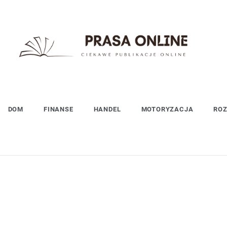
PrasaOnline.eu
Ciekawe publikacje online
DOM
FINANSE
HANDEL
MOTORYZACJA
RO