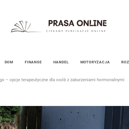
PrasaOnline.eu
Ciekawe publikacje online
DOM
FINANSE
HANDEL
MOTORYZACJA
RO
go – opcje terapeutyczne dla osób z zaburzeniami hormonalnymi