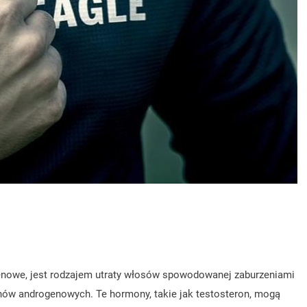
genowe, jest rodzajem utraty włosów spowodowanej zaburzeniami
ów androgenowych. Te hormony, takie jak testosteron, mogą