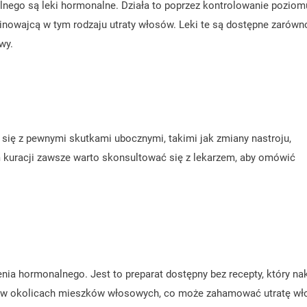
lnego są leki hormonalne. Działa to poprzez kontrolowanie poziom
inowajcą w tym rodzaju utraty włosów. Leki te są dostępne zarówn
wy.
się z pewnymi skutkami ubocznymi, takimi jak zmiany nastroju,
 kuracji zawsze warto skonsultować się z lekarzem, aby omówić
enia hormonalnego. Jest to preparat dostępny bez recepty, który na
rwi w okolicach mieszków włosowych, co może zahamować utratę w