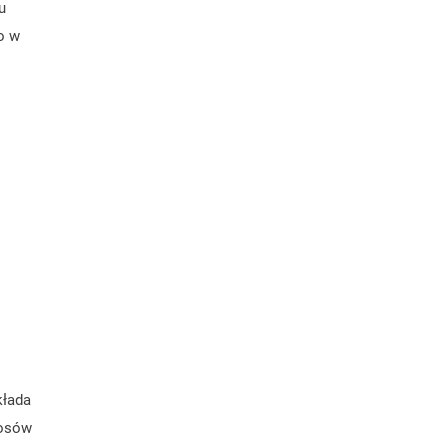
u
o w
kłada
łosów