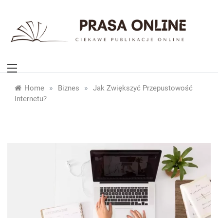
Skip
to
content
PrasaOnline.eu
Ciekawe publikacje online
»
»
Home
Biznes
Jak Zwiększyć Przepustowość
Internetu?