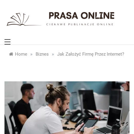
Skip
to
content
PrasaOnline.eu
Ciekawe publikacje online
»
»
Home
Biznes
Jak Założyć Firmę Przez Internet?