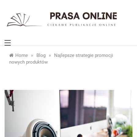
Skip
to
content
PrasaOnline.eu
Ciekawe publikacje online
»
»
Home
Blog
Najlepsze strategie promocji
nowych produktów