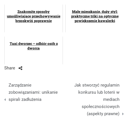
Znakomite sposoby
Małe mieszkanie, duży styl:
umożliwiające przechowywanie
praktyczne triki na optyczne
brzoskwiń poprawnie
powiększenie kawalerki
Taxi dworzec – odbiór osób z
dworca
Share
Nawigacja
Zarządzanie
Jak stworzyć regulamin
wpisu
zobowiązaniami: unikanie
konkursu lub loterii w
spirali zadłużenia
mediach
społecznościowych
(aspekty prawne)