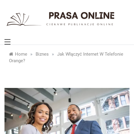
Skip
to
content
PrasaOnline.eu
Ciekawe publikacje online
»
»
Home
Biznes
Jak Włączyć Internet W Telefonie
Orange?